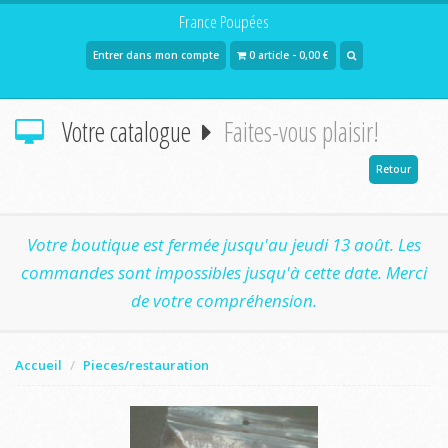
France Poupées
Entrer dans mon compte
0 article - 0,00 €
Votre catalogue
Faites-vous plaisir!
Retour
Votre boutique est fermée jusqu'au jeudi 13 août. Les
commandes sont impossibles jusqu'à cette date. Merci
de votre compréhension.
Accueil
Pieces/restauration