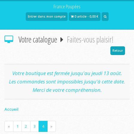
France Poupées
Entrer dans mon compte
0 article - 0,00 €
Votre catalogue
Faites-vous plaisir!
Retour
Votre boutique est fermée jusqu'au jeudi 13 août.
Les commandes sont impossibles jusqu'à cette date.
Merci de votre compréhension.
Accueil
«
1
2
3
4
»