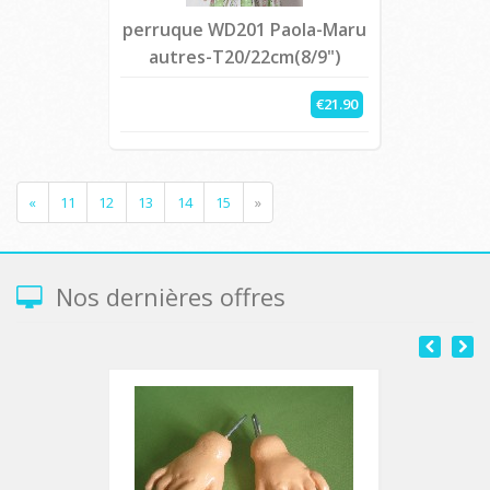
perruque WD201 Paola-Maru
autres-T20/22cm(8/9")
€21.90
«
11
12
13
14
15
»
Nos dernières offres