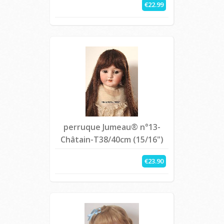
€22.99
perruque Jumeau® n°13-
Châtain-T38/40cm (15/16")
€23.90