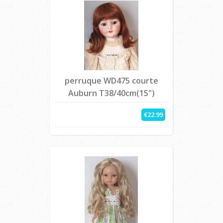
perruque WD475 courte
Auburn T38/40cm(15")
€22.99