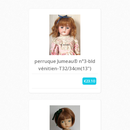
perruque Jumeau® n°3-bld
vénitien-T32/34cm(13")
€23.10