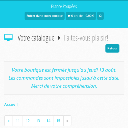
France Poupées
Entrer dans mon compte
0 article - 0,00 €
Votre catalogue
Faites-vous plaisir!
Retour
Votre boutique est fermée jusqu'au jeudi 13 août.
Les commandes sont impossibles jusqu'à cette date.
Merci de votre compréhension.
Accueil
«
11
12
13
14
15
»