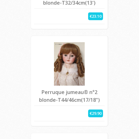
blonde-T32/34cm(13')
€23.10
Perruque jumeau® n°2
blonde-T44/46cm(17/18")
€29.90