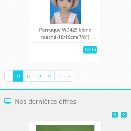
Perruque WD425 blond
méché-18/19cm(7/8")
€22.10
«
11
12
13
14
15
»
Nos dernières offres