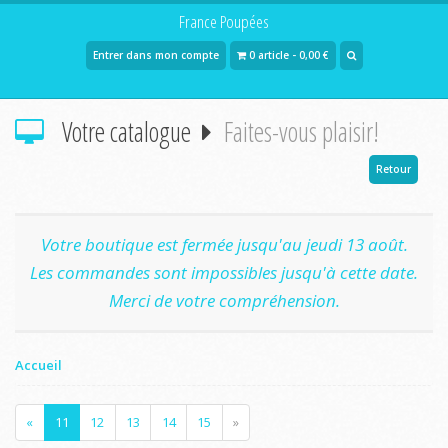
France Poupées
Entrer dans mon compte
0 article - 0,00 €
Votre catalogue
Faites-vous plaisir!
Retour
Votre boutique est fermée jusqu'au jeudi 13 août.
Les commandes sont impossibles jusqu'à cette date.
Merci de votre compréhension.
Accueil
«
11
12
13
14
15
»