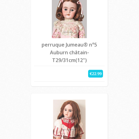
perruque Jumeau® n°5
Auburn châtain-
T29/31cm(12")
€22.99