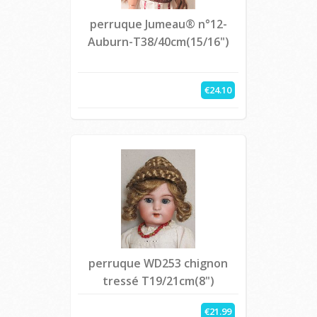
perruque Jumeau® n°12-
Auburn-T38/40cm(15/16")
€24.10
perruque WD253 chignon
tressé T19/21cm(8")
€21.99