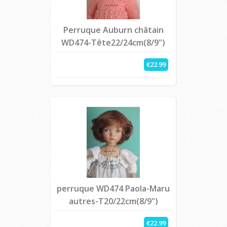
Perruque Auburn châtain
WD474-Tête22/24cm(8/9")
€22.99
perruque WD474 Paola-Maru
autres-T20/22cm(8/9")
€22.99