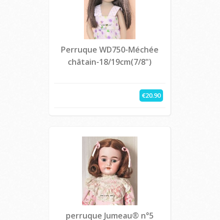
Perruque WD750-Méchée
châtain-18/19cm(7/8")
€20.90
perruque Jumeau® n°5