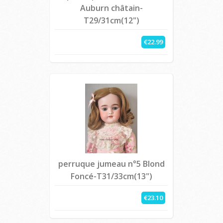
Auburn châtain-
T29/31cm(12")
€22.99
perruque jumeau n°5 Blond
Foncé-T31/33cm(13")
€23.10