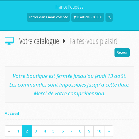
France Poupées
Entrer dans mon compte
0 article - 0,00 €
Votre catalogue
Faites-vous plaisir!
Retour
Votre boutique est fermée jusqu'au jeudi 13 août.
Les commandes sont impossibles jusqu'à cette date.
Merci de votre compréhension.
Accueil
«
1
2
3
4
5
6
7
8
9
10
»