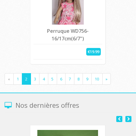
Perruque WD756-
16/17cm(6/7")
€19.99
«
1
2
3
4
5
6
7
8
9
10
»
Nos dernières offres